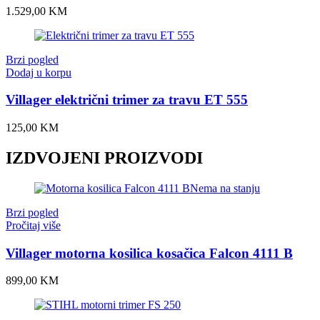
1.529,00
KM
Brzi pogled
Dodaj u korpu
Villager električni trimer za travu ET 555
125,00
KM
IZDVOJENI PROIZVODI
Nema na stanju
Brzi pogled
Pročitaj više
Villager motorna kosilica kosačica Falcon 4111 B
899,00
KM