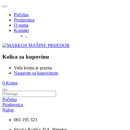
Početna
Prodavnica
O nama
Kontakt
.
Kolica za kupovinu
Vaša korpa je prazna
Nastavite sa kupovinom
0
Korpa
Početna
Prodavnica
Nalog
065 195 323
Slavka Rodića 35A, Prijedor