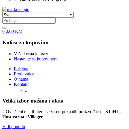
0
0,00
KM
Kolica za kupovinu
Vaša korpa je prazna
Nastavite sa kupovinom
Početna
Prodavnica
O nama
Kontakt
.
Veliki izbor mašina i alata
# Ovlašteni distributer i serviser poznatih proizvođača –
STIHL,
Husqvarna i Villager
Vidi ponudu