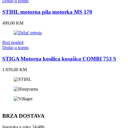
Dodaj u korpu
STIHL motorna pila motorka MS 170
499,00
KM
Brzi pogled
Dodaj u korpu
STIGA Motorna kosilica kosašica COMBI 753 S
1.059,00
KM
1 win
spinrise casino
spinrise
spinrise casino
spinrise
BRZA DOSTAVA
Isporuka u roku 24/48h