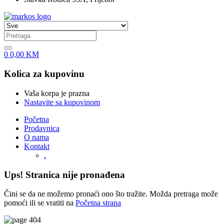
0
0,00
KM
Kolica za kupovinu
Vaša korpa je prazna
Nastavite sa kupovinom
Početna
Prodavnica
O nama
Kontakt
.
Ups! Stranica nije pronađena
Čini se da ne možemo pronaći ono što tražite. Možda pretraga može
pomoći ili se vratiti na
Početna strana