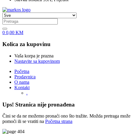
0
0,00
KM
Kolica za kupovinu
Vaša korpa je prazna
Nastavite sa kupovinom
Početna
Prodavnica
O nama
Kontakt
.
Ups! Stranica nije pronađena
Čini se da ne možemo pronaći ono što tražite. Možda pretraga može
pomoći ili se vratiti na
Početna strana