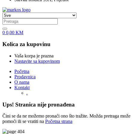
0
0,00
KM
Kolica za kupovinu
Vaša korpa je prazna
Nastavite sa kupovinom
Početna
Prodavnica
O nama
Kontakt
.
Ups! Stranica nije pronađena
Čini se da ne možemo pronaći ono što tražite. Možda pretraga može
pomoći ili se vratiti na
Početna strana