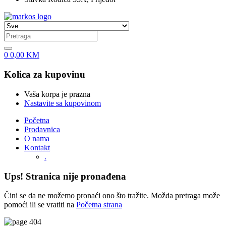
0
0,00
KM
Kolica za kupovinu
Vaša korpa je prazna
Nastavite sa kupovinom
Početna
Prodavnica
O nama
Kontakt
.
Ups! Stranica nije pronađena
Čini se da ne možemo pronaći ono što tražite. Možda pretraga može
pomoći ili se vratiti na
Početna strana