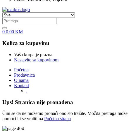
0
0,00
KM
Kolica za kupovinu
Vaša korpa je prazna
Nastavite sa kupovinom
Početna
Prodavnica
O nama
Kontakt
.
Ups! Stranica nije pronađena
Čini se da ne možemo pronaći ono što tražite. Možda pretraga može
pomoći ili se vratiti na
Početna strana