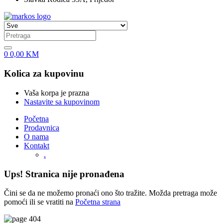
0
0,00
KM
Kolica za kupovinu
Vaša korpa je prazna
Nastavite sa kupovinom
Početna
Prodavnica
O nama
Kontakt
.
Ups! Stranica nije pronađena
Čini se da ne možemo pronaći ono što tražite. Možda pretraga može
pomoći ili se vratiti na
Početna strana