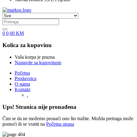
0
0,00
KM
Kolica za kupovinu
Vaša korpa je prazna
Nastavite sa kupovinom
Početna
Prodavnica
O nama
Kontakt
.
Ups! Stranica nije pronađena
Čini se da ne možemo pronaći ono što tražite. Možda pretraga može
pomoći ili se vratiti na
Početna strana